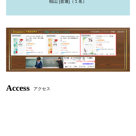
椙山 [普通]（１名）
Access
アクセス