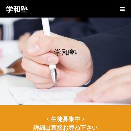
学和塾
学
和
塾
< 生徒募集中 >
詳細は直接お尋ね下さい